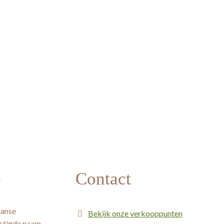
e
Contact
aanse
Bekijk onze verkooppunten
estigde naam