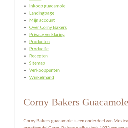
Inkoop guacamole
Landingpage
Mijn account
Over Corny Bakers
Privacy verklaring
Producten
Productie
Recepten
Sitemap
Verkooppunten
Winkelmand
Corny Bakers Guacamol
Corny Bakers guacamole is een onderdeel van Mexic
groothandel Corny Bakers welke sinds 1972 een gev